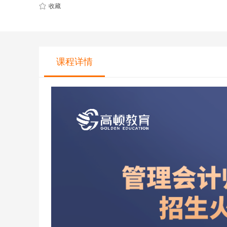
CQF(国际量化金融证书)
健康管理师
收藏
CGFT（特许全球金融科技师）
社会工作师
CAIA(特许另类投资分析师）
国际薪税师
ESG
职业兴趣
课程详情
量化CTA
AI教育
金融实操
教育文旅及度
CFA
HOT
海外研游学
经济师
景点门票
中级经济师
青少年独立营
HOT
高级经济师