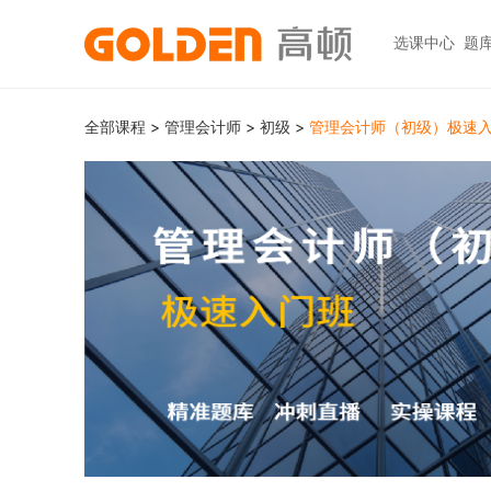
选课中心
题
热门图书
报考指南
热门
快捷
全部课程
>
管理会计师
>
初级
>
管理会计师（初级）极速
高考志愿填报
大学生升学
初级职称
ACCA
ACCA
快捷
高报
考研
HOT
中级职称
CPA
CMA
员工
学科辅导
金融资格
CPA（注册会计师）
CFA
CFA
如何
HOT
统招专升本
税务师
CMA
FRM
网上
基金从业
大学英语四六级
中级经济师
FRM
发票
HOT
证券从业
保研
HOT
证券基金
CQF
学习
银行从业
热门职业资格
实践与管理
USCPA
如何
期货从业
考研
FRM
公共营养师
HOT
HOT
会计职称
CFA+FRM
心理咨询师
更多>>