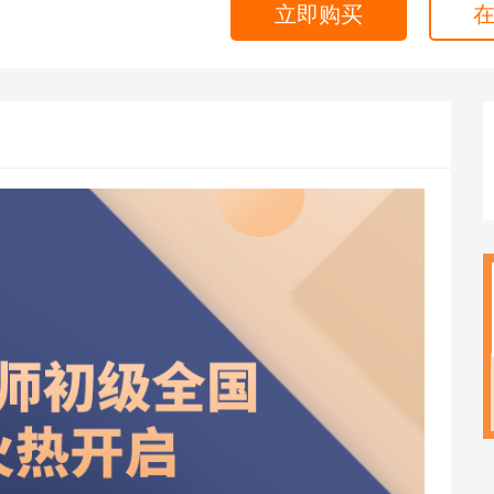
立即购买
海外留学
CPA
雅思
ACCA
托福
CFA
GRE
税务师
GMAT
日语
假
韩语
法语
德语
实用英语