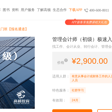
库
图书
资料
用户服务
了解高顿
生态合作
下载APP
400-600-8011
APP新客享免费课程大礼包
图书
服务
官方商城
考试报名
入门班【报名通道】
大学生实习与就业
考公考编
支付
管理会计师（初级）极速
天猫旗舰店
ACCA机考预约
HOT
小马学长
公务员
HOT
找工作、会计从业、转行会计、管理会
验证
京东旗舰店
CMA代报名
HOT
大学生陪跑
事业单位
购课
USCPA代报名
¥
2,900.00
线上实训
银行考试招聘
价格
支付
CQF报名指导
国企招聘
国际课程
制度
体制内就业
N
适用人群：
有意从事会计或财务工作的人
卡指南
人员
紫藤国际
NEW
军队文职
学习课程
特色服务：
社群学习
国际竞赛
教师招聘
国际学校备考
有效期：
24月
留学语培
CPA | ACCA | CFA | 税务师