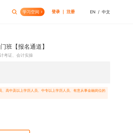
学习空间
EN
/
中文
登录 ｜ 注册
报考助手
财会资格
入门班【报名通道】
考试日历
初级会计职称
计考证、会计实操
报考查询
中级会计职称
报名模拟
HOT
高级会计职称
考试资讯
CPA(注册会计师)
HOT
CMA(注册管理会计师)
EW
员、高中及以上学历人员、中专以上学历人员、有意从事金融岗位的
USCPA
HKICPA
税务师
管理会计师