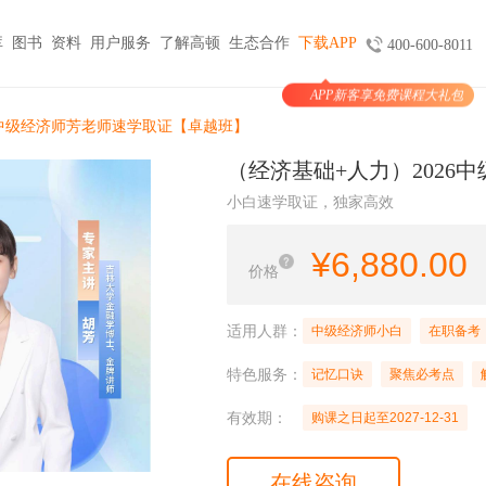
库
图书
资料
用户服务
了解高顿
生态合作
下载APP
400-600-8011
APP新客享免费课程大礼包
图书
服务
官方商城
考试报名
6中级经济师芳老师速学取证【卓越班】
大学生实习与就业
考公考编
支付
（经济基础+人力）2026
天猫旗舰店
ACCA机考预约
HOT
小马学长
公务员
HOT
小白速学取证，独家高效
验证
京东旗舰店
CMA代报名
HOT
大学生陪跑
事业单位
购课
USCPA代报名
¥
6,880.00
线上实训
银行考试招聘
价格
支付
CQF报名指导
国企招聘
国际课程
制度
体制内就业
N
适用人群：
中级经济师小白
在职备考
卡指南
紫藤国际
NEW
军队文职
特色服务：
学习课程
记忆口诀
聚焦必考点
国际竞赛
教师招聘
有效期：
购课之日起至2027-12-31
国际学校备考
留学语培
CPA | ACCA | CFA | 税务师
在线咨询