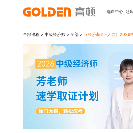
选课中心
题
热门图书
报考指南
热门
快捷
全部课程
>
中级经济师
>
全部
>
（经济基础+人力）202
高考志愿填报
大学生升学
初级职称
ACCA
ACCA
快捷
高报
考研
HOT
中级职称
CPA
CMA
员工
学科辅导
金融资格
CPA（注册会计师）
CFA
CFA
如何
HOT
统招专升本
税务师
CMA
FRM
网上
基金从业
大学英语四六级
中级经济师
FRM
发票
HOT
证券从业
保研
HOT
证券基金
CQF
学习
银行从业
热门职业资格
实践与管理
USCPA
如何
期货从业
考研
FRM
公共营养师
HOT
HOT
会计职称
CFA+FRM
心理咨询师
更多>>