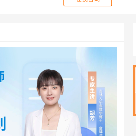
海外留学
CPA
雅思
ACCA
托福
CFA
GRE
税务师
GMAT
日语
假
韩语
法语
德语
实用英语