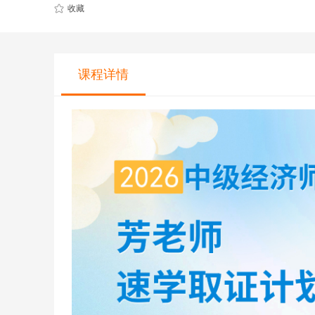
CQF(国际量化金融证书)
健康管理师
收藏
CGFT（特许全球金融科技师）
社会工作师
CAIA(特许另类投资分析师）
国际薪税师
课程详情
ESG
职业兴趣
量化CTA
AI教育
金融实操
教育文旅及度
CFA
HOT
海外研游学
经济师
景点门票
中级经济师
青少年独立营
HOT
高级经济师