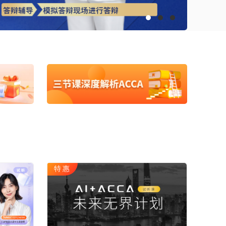
ACCA
HOT
数字化管理会计
ICPA
财税实操
在职硕博
在职考研
博士申请
同等学力申硕
特惠