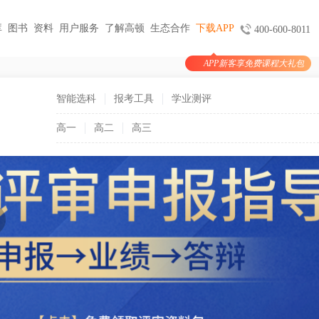
库
图书
资料
用户服务
了解高顿
生态合作
下载APP
400-600-8011
APP新客享免费课程大礼包
图书
服务
官方商城
考试报名
大学生实习与就业
考公考编
智能选科
报考工具
学业测评
支付
天猫旗舰店
ACCA机考预约
HOT
小马学长
公务员
HOT
高一
高二
高三
验证
京东旗舰店
CMA代报名
HOT
大学生陪跑
事业单位
购课
USCPA代报名
线上实训
银行考试招聘
支付
CQF报名指导
国企招聘
国际课程
制度
体制内就业
N
卡指南
紫藤国际
NEW
军队文职
学习课程
国际竞赛
教师招聘
国际学校备考
留学语培
CPA | ACCA | CFA | 税务师