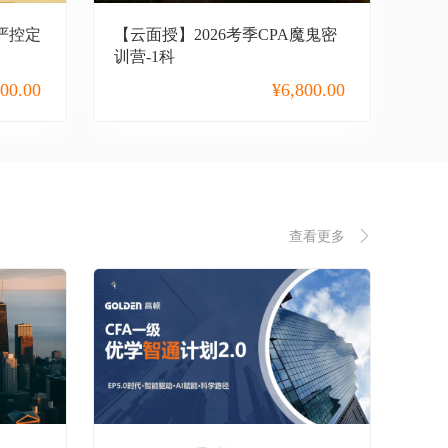
A严控定
【云面授】2026考季CPA魔鬼密
训营-1科
800.00
¥
6,800.00
查看更多