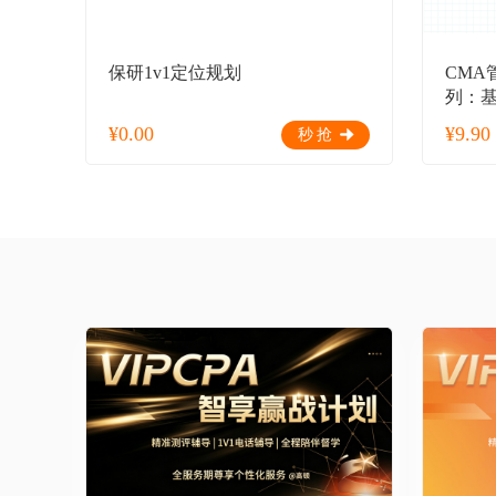
保研1v1定位规划
CMA
列：
¥
0.00
¥
9.90
秒抢