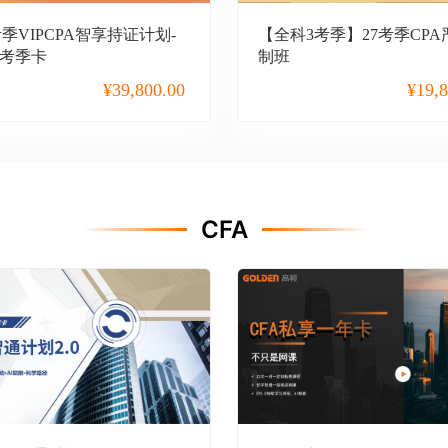
7考季VIPCPA智享持证计划-
【全科3考季】27考季CP
3考季卡
制班
¥
39,800.00
¥
19,
CFA