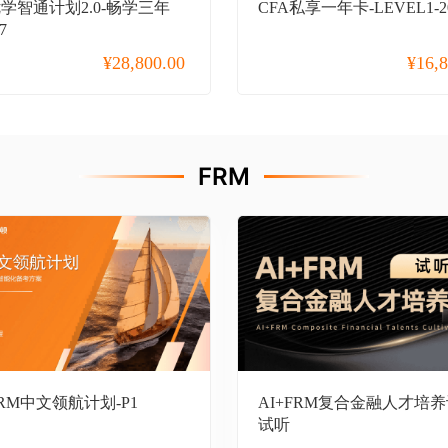
优学智通计划2.0-畅学三年
CFA私享一年卡-LEVEL1-2
7
¥
28,800.00
¥
16,
FRM
FRM中文领航计划-P1
AI+FRM复合金融人才培养
试听