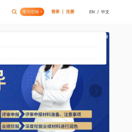
学习空间
EN
/
中文
登录 ｜ 注册
报考助手
财会资格
考试日历
初级会计职称
报考查询
中级会计职称
报名模拟
HOT
高级会计职称
考试资讯
CPA(注册会计师)
HOT
CMA(注册管理会计师)
EW
USCPA
HKICPA
税务师
管理会计师