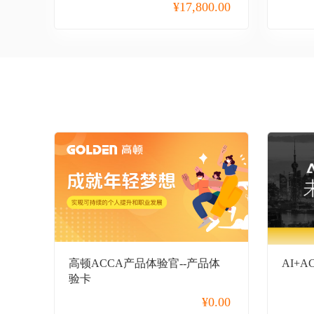
CMA
¥
17,800.00
CAIA
CQF
CGFT
中级经济师
高级经济师
CFA+FRM
ESG
考研
保研
高顿ACCA产品体验官--产品体
AI+
验卡
公务员
¥
0.00
事业单位