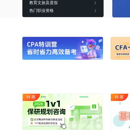
教育文旅及度假
CQF(国际量化金融证书)
健康管理师
热门职业资格
CGFT（特许全球金融科技师）
社会工作师
CAIA(特许另类投资分析师）
国际薪税师
ESG
职业兴趣
量化CTA
AI教育
金融实操
教育文旅及度
CFA
HOT
海外研游学
经济师
景点门票
中级经济师
青少年独立营
HOT
高级经济师
特惠
特惠