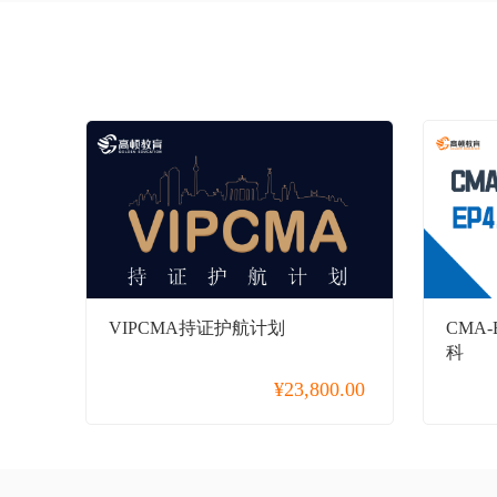
国企招聘
国际薪税师
在职考研
同等学力申硕
统招专升本
金融实操
小马学长
VIPCMA持证护航计划
CMA
海外留学
科
心理咨询师
¥
23,800.00
CIMA
英语