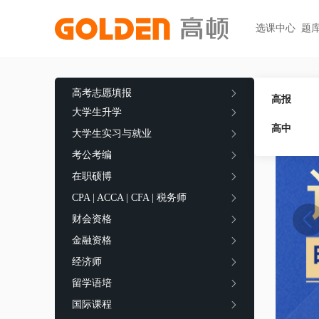
选课中心
题
热门图书
报考指南
热门
快捷
高考志愿填报
大学生升学
高考志愿填报
高报
初级职称
ACCA
ACCA
快捷
大学生升学
高报
考研
HOT
高中
中级职称
CPA
CMA
员工
大学生实习与就业
学科辅导
金融资格
考公考编
CPA（注册会计师）
CFA
CFA
如何
HOT
统招专升本
在职硕博
税务师
CMA
FRM
网上
基金从业
大学英语四六级
CPA | ACCA | CFA | 税务师
中级经济师
FRM
发票
HOT
证券从业
保研
HOT
财会资格
证券基金
CQF
学习
银行从业
金融资格
热门职业资格
实践与管理
USCPA
如何
期货从业
经济师
考研
FRM
公共营养师
HOT
HOT
留学语培
会计职称
CFA+FRM
心理咨询师
国际课程
更多>>