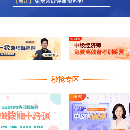
海外留学
CPA
雅思
ACCA
托福
CFA
GRE
税务师
GMAT
日语
假
韩语
法语
秒抢专区
德语
实用英语
特惠