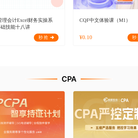
管理会计Excel财务实操系
CQF中文体验课（M1）
基础技能十八讲
¥
0.10
秒抢
秒
CPA