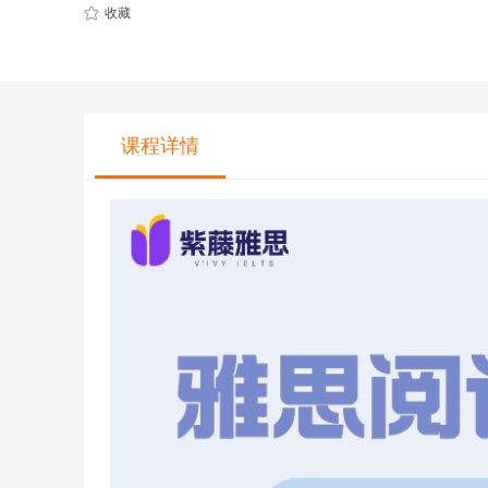
CQF(国际量化金融证书)
健康管理师
收藏
CGFT（特许全球金融科技师）
社会工作师
CAIA(特许另类投资分析师）
国际薪税师
ESG
职业兴趣
课程详情
量化CTA
AI教育
金融实操
教育文旅及度
CFA
HOT
海外研游学
经济师
景点门票
中级经济师
青少年独立营
HOT
高级经济师