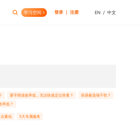
学习空间
EN
/
中文
登录 ｜ 注册
报考助手
财会资格
考试日历
初级会计职称
报考查询
中级会计职称
报名模拟
HOT
高级会计职称
考试资讯
CPA(注册会计师)
HOT
CMA(注册管理会计师)
EW
？
逐字阅读效率低，无法快速定位答案？
容易被选项干扰？
USCPA
效率低？
HKICPA
考点量化
5大专属服务
税务师
管理会计师