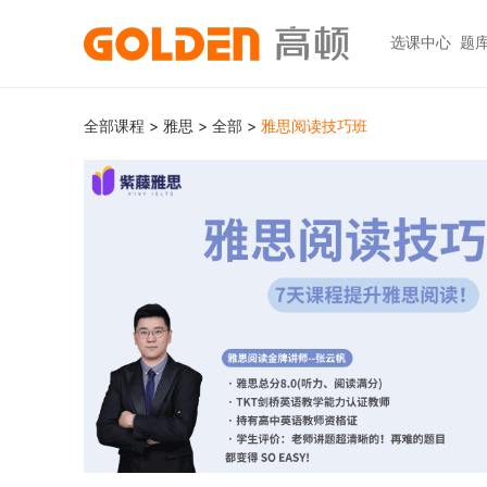
选课中心
题
热门图书
报考指南
热门
快捷
全部课程
>
雅思
>
全部
>
雅思阅读技巧班
高考志愿填报
大学生升学
初级职称
ACCA
ACCA
快捷
高报
考研
HOT
中级职称
CPA
CMA
员工
学科辅导
金融资格
CPA（注册会计师）
CFA
CFA
如何
HOT
统招专升本
税务师
CMA
FRM
网上
基金从业
大学英语四六级
中级经济师
FRM
发票
HOT
证券从业
保研
HOT
证券基金
CQF
学习
银行从业
热门职业资格
实践与管理
USCPA
如何
期货从业
考研
FRM
公共营养师
HOT
HOT
会计职称
CFA+FRM
心理咨询师
更多>>