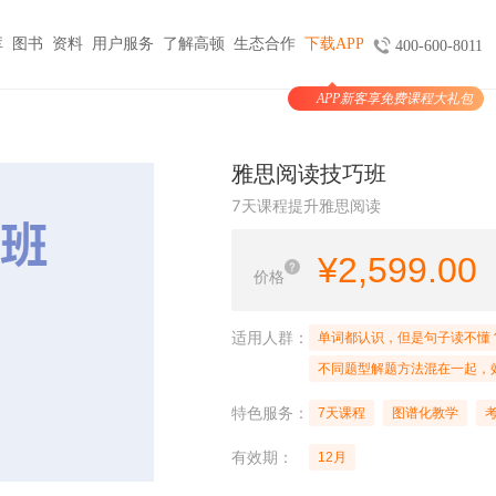
库
图书
资料
用户服务
了解高顿
生态合作
下载APP
400-600-8011
APP新客享免费课程大礼包
图书
服务
官方商城
考试报名
大学生实习与就业
考公考编
支付
雅思阅读技巧班
天猫旗舰店
ACCA机考预约
HOT
小马学长
公务员
HOT
7天课程提升雅思阅读
验证
京东旗舰店
CMA代报名
HOT
大学生陪跑
事业单位
购课
USCPA代报名
¥
2,599.00
线上实训
银行考试招聘
价格
支付
CQF报名指导
国企招聘
国际课程
制度
体制内就业
N
适用人群：
单词都认识，但是句子读不懂
卡指南
紫藤国际
NEW
军队文职
不同题型解题方法混在一起，
学习课程
国际竞赛
教师招聘
特色服务：
7天课程
图谱化教学
国际学校备考
留学语培
有效期：
12月
CPA | ACCA | CFA | 税务师