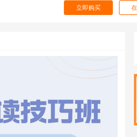
海外留学
立即购买
CPA
雅思
ACCA
托福
CFA
GRE
税务师
GMAT
日语
假
韩语
法语
德语
实用英语