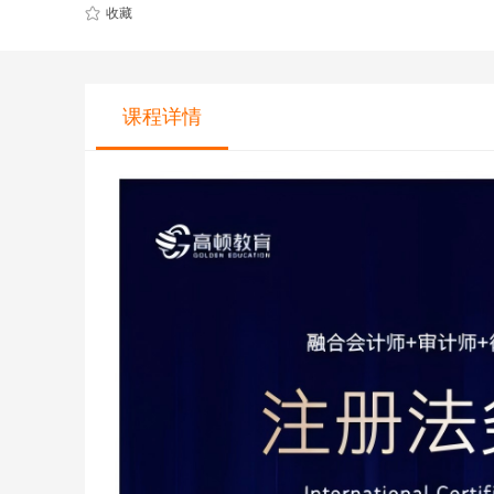
CQF(国际量化金融证书)
健康管理师
收藏
CGFT（特许全球金融科技师）
社会工作师
CAIA(特许另类投资分析师）
国际薪税师
课程详情
ESG
职业兴趣
量化CTA
AI教育
金融实操
教育文旅及度
CFA
HOT
海外研游学
经济师
景点门票
中级经济师
青少年独立营
HOT
高级经济师