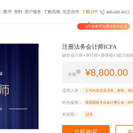
库
图书
资料
用户服务
了解高顿
生态合作
下载APP
400-600-8011
APP新客享免费课程大礼包
图书
服务
官方商城
考试报名
大学生实习与就业
考公考编
支付
注册法务会计师ICFA
天猫旗舰店
ACCA机考预约
HOT
小马学长
公务员
HOT
融合会计师+审计师+律师核心能力的
验证
京东旗舰店
CMA代报名
HOT
大学生陪跑
事业单位
购课
USCPA代报名
¥
8,800.00
线上实训
银行考试招聘
价格
支付
CQF报名指导
国企招聘
国际课程
制度
体制内就业
N
适用人群：
工作内容涉及法务、财务、税
卡指南
紫藤国际
NEW
军队文职
特色服务：
学习课程
英国国际专业会计师公会（IA
国际竞赛
教师招聘
有效期：
12月
国际学校备考
留学语培
CPA | ACCA | CFA | 税务师
立即购买