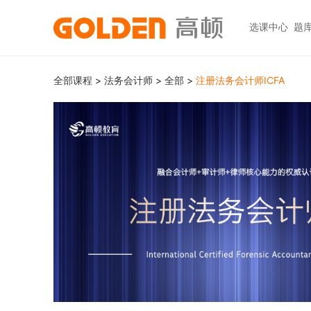
选课中心
题
热门图书
报考指南
热门
快捷
全部课程
>
法务会计师
>
全部
>
注册法务会计师ICFA
高考志愿填报
大学生升学
初级职称
ACCA
ACCA
快捷
高报
考研
HOT
中级职称
CPA
CMA
员工
学科辅导
金融资格
CPA（注册会计师）
CFA
CFA
如何
HOT
统招专升本
税务师
CMA
FRM
网上
基金从业
大学英语四六级
中级经济师
FRM
发票
HOT
证券从业
保研
HOT
证券基金
CQF
学习
银行从业
热门职业资格
实践与管理
USCPA
如何
期货从业
考研
FRM
公共营养师
HOT
HOT
会计职称
CFA+FRM
心理咨询师
更多>>