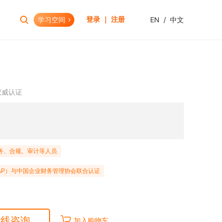
学习空间
EN
/
中文
登录 ｜ 注册
报考助手
财会资格
考试日历
初级会计职称
权威认证
报考查询
中级会计职称
报名模拟
HOT
高级会计职称
考试资讯
CPA(注册会计师)
HOT
CMA(注册管理会计师)
EW
务、合规、审计等人员
USCPA
AP）与中国企业财务管理协会联合认证
HKICPA
税务师
管理会计师
在线咨询
加入购物车