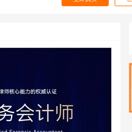
海外留学
CPA
雅思
ACCA
托福
CFA
GRE
税务师
GMAT
日语
假
韩语
法语
德语
实用英语