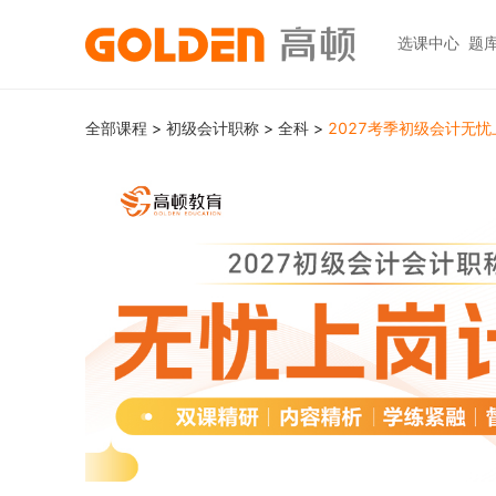
选课中心
题
热门图书
报考指南
热门
快捷
全部课程
>
初级会计职称
>
全科
>
2027考季初级会计无
高考志愿填报
大学生升学
初级职称
ACCA
ACCA
快捷
高报
考研
HOT
中级职称
CPA
CMA
员工
学科辅导
金融资格
CPA（注册会计师）
CFA
CFA
如何
HOT
统招专升本
税务师
CMA
FRM
网上
基金从业
大学英语四六级
中级经济师
FRM
发票
HOT
证券从业
保研
HOT
证券基金
CQF
学习
银行从业
热门职业资格
实践与管理
USCPA
如何
期货从业
考研
FRM
公共营养师
HOT
HOT
会计职称
CFA+FRM
心理咨询师
更多>>