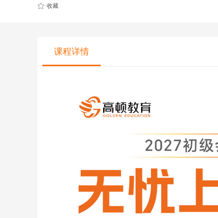
CQF(国际量化金融证书)
健康管理师
收藏
CGFT（特许全球金融科技师）
社会工作师
CAIA(特许另类投资分析师）
国际薪税师
课程详情
ESG
职业兴趣
量化CTA
AI教育
金融实操
教育文旅及度
CFA
HOT
海外研游学
经济师
景点门票
中级经济师
青少年独立营
HOT
高级经济师