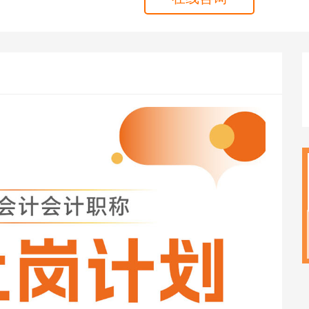
海外留学
CPA
雅思
ACCA
托福
CFA
GRE
税务师
GMAT
日语
假
韩语
法语
德语
实用英语