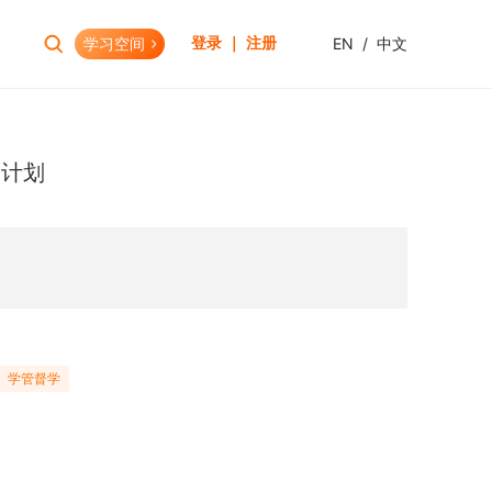
学习空间
EN
/
中文
登录 ｜ 注册
报考助手
财会资格
岗计划
考试日历
初级会计职称
报考查询
中级会计职称
报名模拟
HOT
高级会计职称
考试资讯
CPA(注册会计师)
HOT
CMA(注册管理会计师)
EW
USCPA
学管督学
HKICPA
税务师
管理会计师