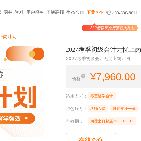
库
图书
资料
用户服务
了解高顿
生态合作
下载APP
400-600-8011
APP新客享免费课程大礼包
图书
服务
官方商城
考试报名
忧上岗计划
大学生实习与就业
考公考编
支付
2027考季初级会计无忧上
天猫旗舰店
ACCA机考预约
HOT
小马学长
公务员
HOT
2027考季初级会计无忧上岗计划
验证
京东旗舰店
CMA代报名
HOT
大学生陪跑
事业单位
购课
USCPA代报名
¥
7,960.00
线上实训
银行考试招聘
价格
支付
CQF报名指导
国企招聘
国际课程
制度
体制内就业
N
适用人群：
零基础学会计
卡指南
紫藤国际
NEW
军队文职
特色服务：
学习课程
名师授课
理论实操一体
国际竞赛
教师招聘
有效期：
购课之日起至2028-05-31
国际学校备考
留学语培
CPA | ACCA | CFA | 税务师
在线咨询