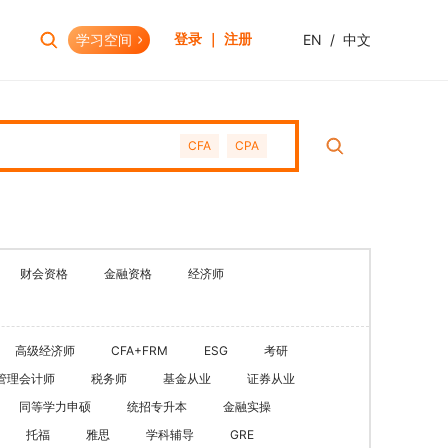
学习空间
EN
/
中文
登录 ｜ 注册
报考助手
财会资格
CFA
CPA
考试日历
初级会计职称
报考查询
中级会计职称
报名模拟
HOT
高级会计职称
考试资讯
CPA(注册会计师)
HOT
财会资格
金融资格
经济师
CMA(注册管理会计师)
EW
USCPA
高级经济师
CFA+FRM
ESG
考研
HKICPA
管理会计师
税务师
基金从业
证券从业
税务师
同等学力申硕
统招专升本
金融实操
管理会计师
托福
雅思
学科辅导
GRE