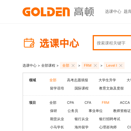
选课中心
题
热门图书
报考指南
热门
快捷
高考志愿填报
大学生升学
初级职称
ACCA
ACCA
快捷
高报
考研
HOT
中级职称
CPA
CMA
员工
学科辅导
金融资格
CPA（注册会计师）
CFA
CFA
如何
HOT
选课中心
>
全部课程
>
全部
>
FRM
>
Level I
统招专升本
税务师
CMA
FRM
网上
基金从业
大学英语四六级
领域
全部
高考志愿填报
大学生升学
大
中级经济师
FRM
发票
HOT
证券从业
保研
留学语培
国际课程
教育文旅及度假
HOT
证券基金
CQF
学习
银行从业
热门职业资格
实践与管理
USCPA
如何
项目
全部
CPA
CFA
FRM
ACCA
期货从业
考研
保研
公务员
事业单位
教师资格证
FRM
公共营养师
HOT
HOT
期货从业
银行从业
银行招聘考试
会计职称
CFA+FRM
心理咨询师
小马学长
海外留学
心理咨询师
C
更多>>