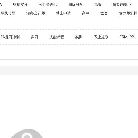
海外留学
A
财税实操
公共营养师
国际升学
高报
体制内就业
CPA
水平线传媒
法务会计师
博士申请
高中
竞赛
雅思
营养师实操
ACCA
托福
CFA
GRE
CFA复习冲刺
实习
技能课程
实训
职业规划
FRM-PBL
税务师
GMAT
日语
假
韩语
法语
德语
实用英语