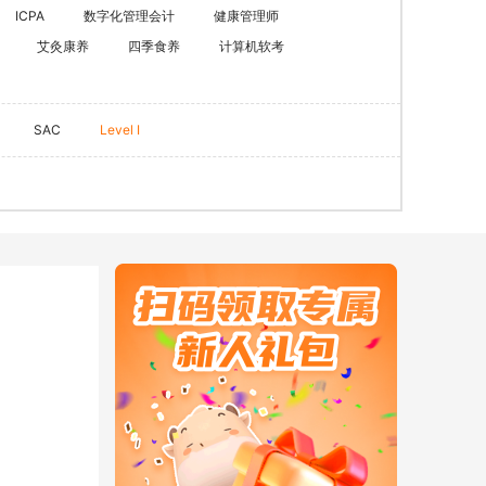
ACCA
HOT
ICPA
数字化管理会计
健康管理师
艾灸康养
四季食养
计算机软考
数字化管理会计
ICPA
财税实操
SAC
Level I
在职硕博
在职考研
博士申请
同等学力申硕