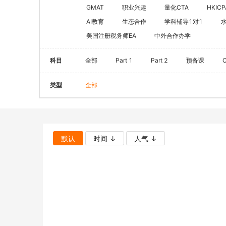
CQF(国际量化金融证书)
健康管理师
GMAT
职业兴趣
量化CTA
HKICP
CGFT（特许全球金融科技师）
AI教育
生态合作
学科辅导1对1
社会工作师
美国注册税务师EA
中外合作办学
CAIA(特许另类投资分析师）
国际薪税师
ESG
职业兴趣
科目
全部
Part 1
Part 2
预备课
量化CTA
AI教育
类型
全部
金融实操
教育文旅及度
CFA
HOT
海外研游学
经济师
景点门票
默认
时间 ↓
人气 ↓
中级经济师
青少年独立营
HOT
高级经济师