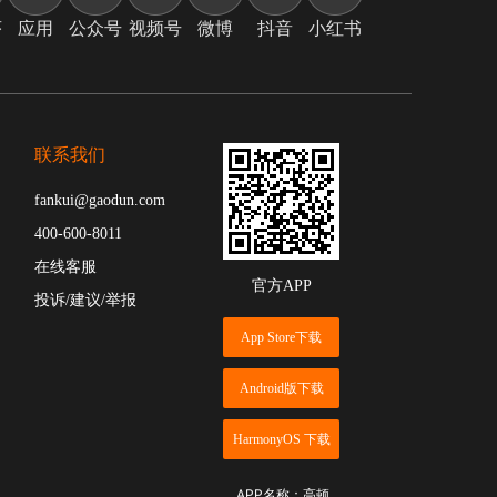
序
应用
公众号
视频号
微博
抖音
小红书
联系我们
fankui@gaodun.com
400-600-8011
在线客服
官方APP
投诉/建议/举报
App Store下载
Android版下载
HarmonyOS 下载
APP名称：高顿