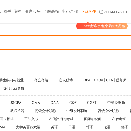
库
图书
资料
用户服务
了解高顿
生态合作
下载APP
400-600-8011
APP新客享免费课程大礼包
图书
服务
官方商城
考试报名
大学生实习与就业
考公考编
支付
天猫旗舰店
ACCA机考预约
HOT
小马学长
公务员
HOT
验证
京东旗舰店
CMA代报名
HOT
大学生陪跑
事业单位
购课
USCPA代报名
线上实训
银行考试招聘
支付
CQF报名指导
国企招聘
学生实习与就业
考公考编
在职硕博
CPA | ACCA | CFA | 税务师
国际课程
制度
体制内就业
热门职业资格
N
卡指南
紫藤国际
NEW
军队文职
学习课程
USCPA
CMA
CAIA
CQF
CGFT
中级经济师
国际竞赛
教师招聘
教师招聘
初级会计职称
中级会计职称
高级会计职称
国际学校备考
国企招聘
军队文职
农信社招聘考试
国际薪税师
留学语培
在职考研
IMA
大学英语四六级
英语
日语
韩语
法语
德语
CPA | ACCA | CFA | 税务师