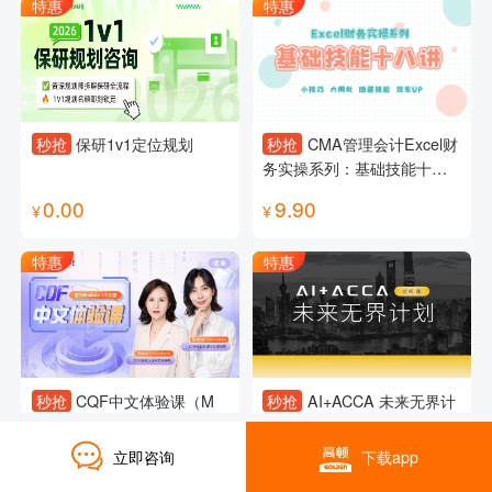
特惠
特惠
秒抢
保研1v1定位规划
秒抢
CMA管理会计Excel财
务实操系列：基础技能十八
讲
0.00
9.90
¥
¥
特惠
特惠
秒抢
CQF中文体验课（M
秒抢
AI+ACCA 未来无界计
1）
划试听课
立即咨询
下载app
0.10
0.00
¥
¥