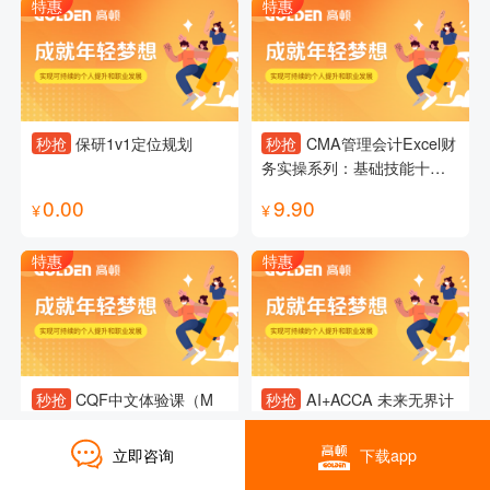
特惠
特惠
秒抢
保研1v1定位规划
秒抢
CMA管理会计Excel财
务实操系列：基础技能十八
讲
0.00
9.90
¥
¥
特惠
特惠
秒抢
CQF中文体验课（M
秒抢
AI+ACCA 未来无界计
1）
划试听课
立即咨询
下载app
0.10
0.00
¥
¥