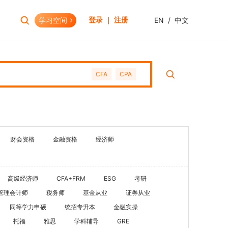
学习空间
EN
/
中文
登录 ｜ 注册
报考助手
财会资格
CFA
CPA
考试日历
初级会计职称
报考查询
中级会计职称
报名模拟
HOT
高级会计职称
考试资讯
CPA(注册会计师)
HOT
财会资格
金融资格
经济师
CMA(注册管理会计师)
EW
USCPA
高级经济师
CFA+FRM
ESG
考研
HKICPA
管理会计师
税务师
基金从业
证券从业
税务师
同等学力申硕
统招专升本
金融实操
管理会计师
托福
雅思
学科辅导
GRE