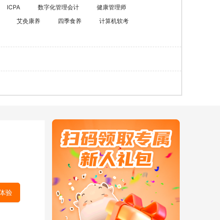
ACCA
HOT
ICPA
数字化管理会计
健康管理师
艾灸康养
四季食养
计算机软考
数字化管理会计
ICPA
财税实操
在职硕博
在职考研
博士申请
同等学力申硕
体验