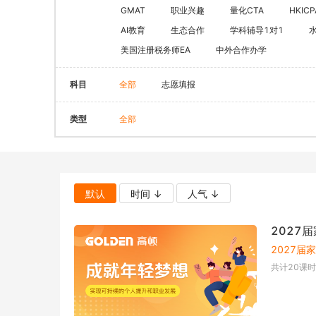
CQF(国际量化金融证书)
健康管理师
GMAT
职业兴趣
量化CTA
HKICP
CGFT（特许全球金融科技师）
AI教育
生态合作
学科辅导1对1
社会工作师
美国注册税务师EA
中外合作办学
CAIA(特许另类投资分析师）
国际薪税师
ESG
职业兴趣
科目
全部
志愿填报
量化CTA
AI教育
类型
全部
金融实操
教育文旅及度
CFA
HOT
海外研游学
经济师
景点门票
默认
时间 ↓
人气 ↓
中级经济师
青少年独立营
HOT
2027
高级经济师
2027届
共计
20
课时