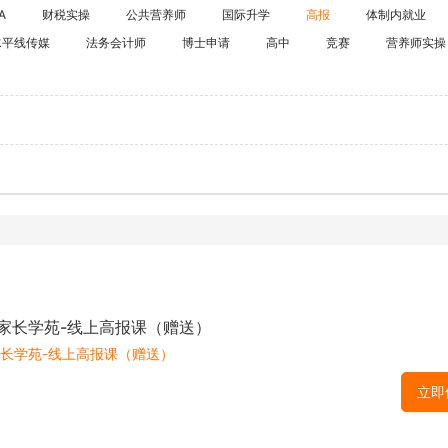
海外留学
A
财税实操
公共营养师
国际升学
高报
体制内就业
CPA
水平线传媒
法务会计师
博士申请
高中
竞赛
雅思
营养师实操
ACCA
托福
CFA
GRE
税务师
GMAT
日语
假
韩语
法语
德语
实用英语
届家长学苑-线上高报课（赠送）
家长学苑-线上高报课（赠送）
立即