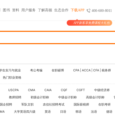
库
图书
资料
用户服务
了解高顿
生态合作
下载APP
400-600-8011
APP新客享免费课程大礼包
图书
服务
官方商城
考试报名
大学生实习与就业
考公考编
支付
天猫旗舰店
ACCA机考预约
HOT
小马学长
公务员
HOT
验证
京东旗舰店
CMA代报名
HOT
大学生陪跑
事业单位
购课
USCPA代报名
线上实训
银行考试招聘
支付
CQF报名指导
国企招聘
学生实习与就业
考公考编
在职硕博
CPA | ACCA | CFA | 税务师
国际课程
制度
体制内就业
热门职业资格
N
卡指南
紫藤国际
NEW
军队文职
学习课程
USCPA
CMA
CAIA
CQF
CGFT
中级经济师
国际竞赛
教师招聘
教师招聘
初级会计职称
中级会计职称
高级会计职称
国际学校备考
国企招聘
军队文职
农信社招聘考试
国际薪税师
留学语培
在职考研
IMA
大学英语四六级
英语
日语
韩语
法语
德语
CPA | ACCA | CFA | 税务师