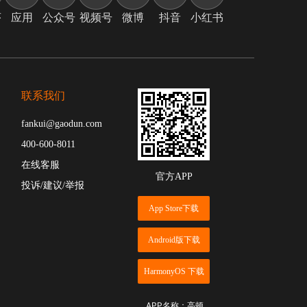
序
应用
公众号
视频号
微博
抖音
小红书
联系我们
fankui@gaodun.com
400-600-8011
在线客服
官方APP
投诉/建议/举报
App Store下载
Android版下载
HarmonyOS 下载
APP名称：高顿