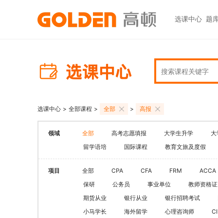
选课中心
题
热门图书
报考指南
热门
快捷
高考志愿填报
大学生升学
初级职称
ACCA
ACCA
快捷
高报
考研
HOT
中级职称
CPA
CMA
员工
学科辅导
金融资格
CPA（注册会计师）
CFA
CFA
如何
HOT
选课中心
>
全部课程
>
全部
>
高报
统招专升本
税务师
CMA
FRM
网上
基金从业
大学英语四六级
领域
全部
高考志愿填报
大学生升学
大
中级经济师
FRM
发票
HOT
证券从业
保研
留学语培
国际课程
教育文旅及度假
HOT
证券基金
CQF
学习
银行从业
热门职业资格
实践与管理
USCPA
如何
项目
全部
CPA
CFA
FRM
ACCA
期货从业
考研
保研
公务员
事业单位
教师资格证
FRM
公共营养师
HOT
HOT
期货从业
银行从业
银行招聘考试
会计职称
CFA+FRM
心理咨询师
小马学长
海外留学
心理咨询师
C
更多>>