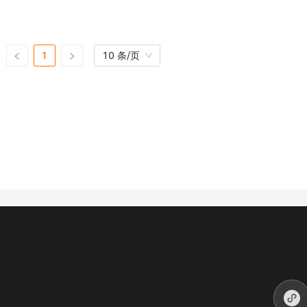
条
1
10 条/页