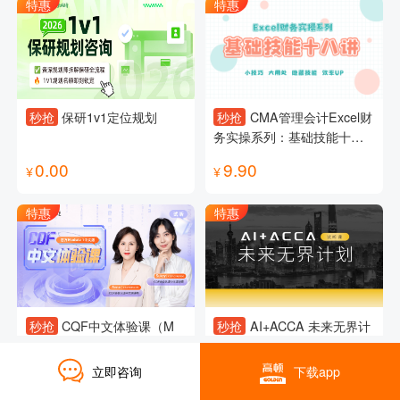
特惠
特惠
秒抢
保研1v1定位规划
秒抢
CMA管理会计Excel财
务实操系列：基础技能十八
讲
0.00
9.90
¥
¥
特惠
特惠
秒抢
CQF中文体验课（M
秒抢
AI+ACCA 未来无界计
1）
划试听课
立即咨询
下载app
0.10
0.00
¥
¥