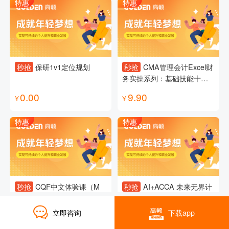
特惠
特惠
秒抢
保研1v1定位规划
秒抢
CMA管理会计Excel财
务实操系列：基础技能十八
讲
0.00
9.90
¥
¥
特惠
特惠
秒抢
CQF中文体验课（M
秒抢
AI+ACCA 未来无界计
1）
划试听课
立即咨询
下载app
0.10
0.00
¥
¥