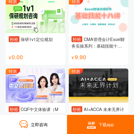
特惠
特惠
秒抢
保研1v1定位规划
秒抢
CMA管理会计Excel财
务实操系列：基础技能十八
讲
0.00
9.90
¥
¥
特惠
特惠
秒抢
CQF中文体验课（M
秒抢
AI+ACCA 未来无界计
1）
划试听课
立即咨询
下载app
0.10
0.00
¥
¥