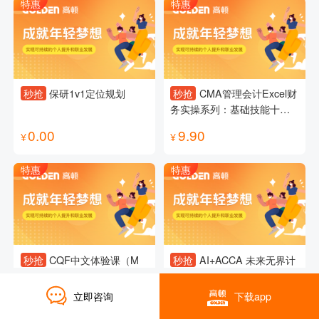
特惠
特惠
秒抢
保研1v1定位规划
秒抢
CMA管理会计Excel财
务实操系列：基础技能十八
讲
0.00
9.90
¥
¥
特惠
特惠
秒抢
CQF中文体验课（M
秒抢
AI+ACCA 未来无界计
1）
划试听课
立即咨询
下载app
0.10
0.00
¥
¥