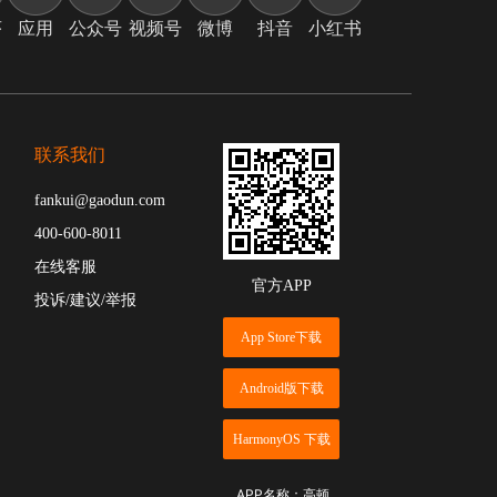
序
应用
公众号
视频号
微博
抖音
小红书
联系我们
fankui@gaodun.com
400-600-8011
在线客服
官方APP
投诉/建议/举报
App Store下载
Android版下载
HarmonyOS 下载
APP名称：高顿