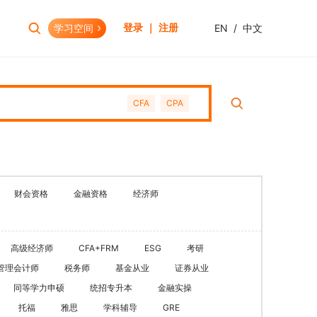
学习空间
EN
/
中文
登录 ｜ 注册
报考助手
财会资格
CFA
CPA
考试日历
初级会计职称
报考查询
中级会计职称
报名模拟
HOT
高级会计职称
考试资讯
CPA(注册会计师)
HOT
财会资格
金融资格
经济师
CMA(注册管理会计师)
EW
USCPA
高级经济师
CFA+FRM
ESG
考研
HKICPA
管理会计师
税务师
基金从业
证券从业
税务师
同等学力申硕
统招专升本
金融实操
管理会计师
托福
雅思
学科辅导
GRE