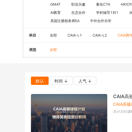
CQF(国际量化金融证书)
健康管理师
GMAT
职业兴趣
量化CTA
HKICP
CGFT（特许全球金融科技师）
AI教育
生态合作
学科辅导1对1
社会工作师
美国注册税务师EA
中外合作办学
CAIA(特许另类投资分析师）
国际薪税师
ESG
职业兴趣
科目
全部
CAIA-L1
CAIA-L2
CAIA两
量化CTA
AI教育
类型
全部
金融实操
教育文旅及度
CFA
HOT
海外研游学
经济师
景点门票
默认
时间 ↓
人气 ↓
中级经济师
青少年独立营
HOT
CAIA高
高级经济师
CAIA高顿
共计
300
课