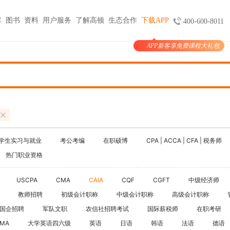
库
图书
资料
用户服务
了解高顿
生态合作
下载APP
400-600-8011
APP新客享免费课程大礼包
图书
服务
官方商城
考试报名
大学生实习与就业
考公考编
支付
天猫旗舰店
ACCA机考预约
HOT
小马学长
公务员
HOT
验证
京东旗舰店
CMA代报名
HOT
大学生陪跑
事业单位
购课
USCPA代报名
线上实训
银行考试招聘
支付
CQF报名指导
国企招聘
学生实习与就业
考公考编
在职硕博
CPA | ACCA | CFA | 税务师
国际课程
制度
体制内就业
热门职业资格
N
卡指南
紫藤国际
NEW
军队文职
学习课程
USCPA
CMA
CAIA
CQF
CGFT
中级经济师
国际竞赛
教师招聘
教师招聘
初级会计职称
中级会计职称
高级会计职称
国际学校备考
国企招聘
军队文职
农信社招聘考试
国际薪税师
留学语培
在职考研
IMA
大学英语四六级
英语
日语
韩语
法语
德语
CPA | ACCA | CFA | 税务师