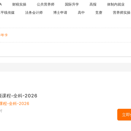
海外留学
A
财税实操
公共营养师
国际升学
高报
体制内就业
CPA
水平线传媒
法务会计师
博士申请
高中
竞赛
雅思
营养师实操
ACCA
托福
CFA
GRE
年年卡
税务师
GMAT
日语
假
韩语
法语
德语
实用英语
顿课程-全科-2026
课程-全科-2026
时
立即