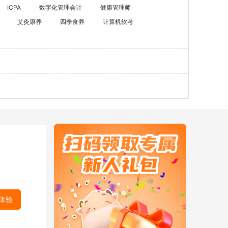
ACCA
HOT
ICPA
数字化管理会计
健康管理师
艾灸康养
四季食养
计算机软考
数字化管理会计
ICPA
财税实操
在职硕博
在职考研
博士申请
同等学力申硕
体验