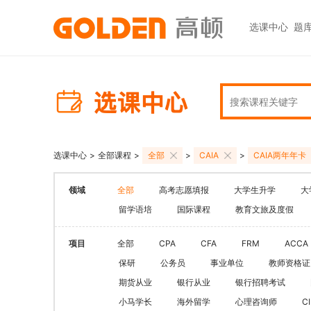
选课中心
题
热门图书
报考指南
热门
快捷
高考志愿填报
大学生升学
初级职称
ACCA
ACCA
快捷
高报
考研
HOT
中级职称
CPA
CMA
员工
学科辅导
金融资格
CPA（注册会计师）
CFA
CFA
如何
HOT
选课中心
>
全部课程
>
全部
>
CAIA
>
CAIA两年年卡
统招专升本
税务师
CMA
FRM
网上
基金从业
大学英语四六级
领域
全部
高考志愿填报
大学生升学
大
中级经济师
FRM
发票
HOT
证券从业
保研
留学语培
国际课程
教育文旅及度假
HOT
证券基金
CQF
学习
银行从业
热门职业资格
实践与管理
USCPA
如何
项目
全部
CPA
CFA
FRM
ACCA
期货从业
考研
保研
公务员
事业单位
教师资格证
FRM
公共营养师
HOT
HOT
期货从业
银行从业
银行招聘考试
会计职称
CFA+FRM
心理咨询师
小马学长
海外留学
心理咨询师
C
更多>>