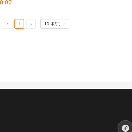
0.00
条
1
10 条/页