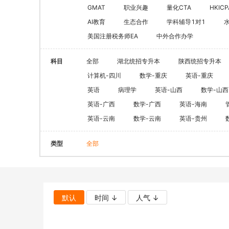
CQF(国际量化金融证书)
健康管理师
GMAT
职业兴趣
量化CTA
HKICP
CGFT（特许全球金融科技师）
AI教育
生态合作
学科辅导1对1
社会工作师
美国注册税务师EA
中外合作办学
CAIA(特许另类投资分析师）
国际薪税师
ESG
职业兴趣
科目
全部
湖北统招专升本
陕西统招专升本
量化CTA
AI教育
计算机-四川
数学-重庆
英语-重庆
金融实操
英语
病理学
英语-山西
数学-山西
教育文旅及度
CFA
HOT
英语-广西
数学-广西
英语-海南
英语-云南
数学-云南
英语-贵州
海外研游学
经济师
景点门票
类型
全部
中级经济师
青少年独立营
HOT
高级经济师
默认
时间 ↓
人气 ↓