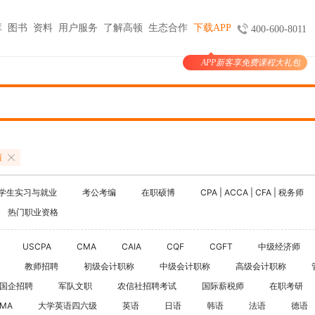
库
图书
资料
用户服务
了解高顿
生态合作
下载APP
400-600-8011
APP新客享免费课程大礼包
图书
服务
官方商城
考试报名
大学生实习与就业
考公考编
支付
天猫旗舰店
ACCA机考预约
HOT
小马学长
公务员
HOT
验证
京东旗舰店
CMA代报名
HOT
大学生陪跑
事业单位
购课
USCPA代报名
西
线上实训
银行考试招聘
支付
CQF报名指导
国企招聘
学生实习与就业
考公考编
在职硕博
CPA | ACCA | CFA | 税务师
国际课程
制度
体制内就业
热门职业资格
N
卡指南
紫藤国际
NEW
军队文职
学习课程
USCPA
CMA
CAIA
CQF
CGFT
中级经济师
国际竞赛
教师招聘
教师招聘
初级会计职称
中级会计职称
高级会计职称
国际学校备考
国企招聘
军队文职
农信社招聘考试
国际薪税师
留学语培
在职考研
IMA
大学英语四六级
英语
日语
韩语
法语
德语
CPA | ACCA | CFA | 税务师