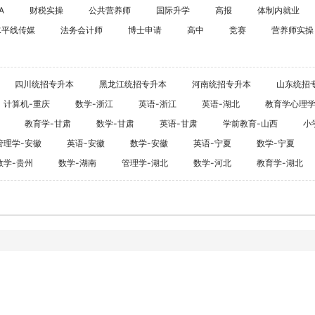
海外留学
A
财税实操
公共营养师
国际升学
高报
体制内就业
CPA
水平线传媒
法务会计师
博士申请
高中
竞赛
雅思
营养师实操
ACCA
托福
CFA
GRE
四川统招专升本
黑龙江统招专升本
河南统招专升本
山东统招
税务师
GMAT
计算机-重庆
数学-浙江
英语-浙江
英语-湖北
教育学心理
日语
教育学-甘肃
数学-甘肃
英语-甘肃
学前教育-山西
小
假
韩语
管理学-安徽
英语-安徽
数学-安徽
英语-宁夏
数学-宁夏
数学-贵州
数学-湖南
管理学-湖北
数学-河北
教育学-湖北
法语
德语
实用英语