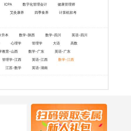
ACCA
HOT
ICPA
数字化管理会计
健康管理师
艾灸康养
四季食养
计算机软考
数字化管理会计
ICPA
财税实操
专升本
数学-陕西
数学-四川
英语-四川
学
心理学
管理学
大语
高数
在职硕博
学教育-山西
数学-广东
英语-广东
在职考研
管理学-江西
英语-江西
数学-江西
江苏-数学
英语-湖南
博士申请
同等学力申硕