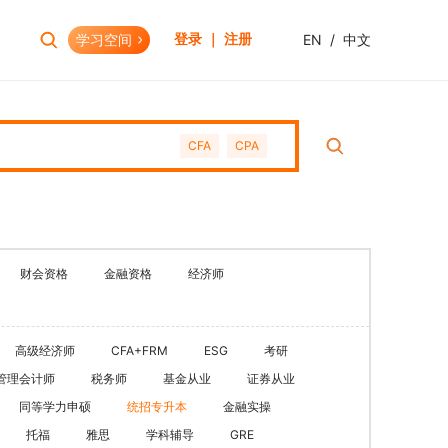
学习空间
EN
/
中文
登录 ｜ 注册
报考助手
财会资格
CFA
CPA
考试日历
初级会计职称
报考查询
中级会计职称
报名模拟
HOT
高级会计职称
考试资讯
CPA(注册会计师)
HOT
财会资格
金融资格
经济师
CMA(注册管理会计师)
EW
USCPA
高级经济师
CFA+FRM
ESG
考研
HKICPA
管理会计师
税务师
基金从业
证券从业
税务师
同等学力申硕
统招专升本
金融实操
管理会计师
托福
雅思
学科辅导
GRE