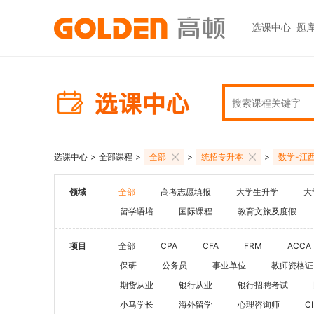
选课中心
题
热门图书
报考指南
热门
快捷
高考志愿填报
大学生升学
初级职称
ACCA
ACCA
快捷
高报
考研
HOT
中级职称
CPA
CMA
员工
学科辅导
金融资格
CPA（注册会计师）
CFA
CFA
如何
HOT
选课中心
>
全部课程
>
全部
>
统招专升本
>
数学-江
统招专升本
税务师
CMA
FRM
网上
基金从业
大学英语四六级
领域
全部
高考志愿填报
大学生升学
大
中级经济师
FRM
发票
HOT
证券从业
保研
留学语培
国际课程
教育文旅及度假
HOT
证券基金
CQF
学习
银行从业
热门职业资格
实践与管理
USCPA
如何
项目
全部
CPA
CFA
FRM
ACCA
期货从业
考研
保研
公务员
事业单位
教师资格证
FRM
公共营养师
HOT
HOT
期货从业
银行从业
银行招聘考试
会计职称
CFA+FRM
心理咨询师
小马学长
海外留学
心理咨询师
C
更多>>