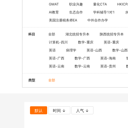
CQF(国际量化金融证书)
健康管理师
GMAT
职业兴趣
量化CTA
HKICP
CGFT（特许全球金融科技师）
AI教育
生态合作
学科辅导1对1
社会工作师
美国注册税务师EA
中外合作办学
CAIA(特许另类投资分析师）
国际薪税师
ESG
职业兴趣
科目
全部
湖北统招专升本
陕西统招专升本
量化CTA
AI教育
计算机-四川
数学-重庆
英语-重庆
金融实操
英语
病理学
英语-山西
数学-山西
教育文旅及度
CFA
HOT
英语-广西
数学-广西
英语-海南
英语-云南
数学-云南
英语-贵州
海外研游学
经济师
景点门票
类型
全部
中级经济师
青少年独立营
HOT
高级经济师
默认
时间 ↓
人气 ↓