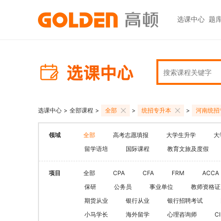
选课中心
题
热门图书
报考指南
热门
快捷
高考志愿填报
大学生升学
初级职称
ACCA
ACCA
快捷
高报
考研
HOT
中级职称
CPA
CMA
员工
学科辅导
金融资格
CPA（注册会计师）
CFA
CFA
如何
HOT
选课中心
>
全部课程
>
全部
>
统招专升本
>
河南统招
统招专升本
税务师
CMA
FRM
网上
基金从业
大学英语四六级
领域
全部
高考志愿填报
大学生升学
大
中级经济师
FRM
发票
HOT
证券从业
保研
留学语培
国际课程
教育文旅及度假
HOT
证券基金
CQF
学习
银行从业
热门职业资格
实践与管理
USCPA
如何
项目
全部
CPA
CFA
FRM
ACCA
期货从业
考研
保研
公务员
事业单位
教师资格证
FRM
公共营养师
HOT
HOT
期货从业
银行从业
银行招聘考试
会计职称
CFA+FRM
心理咨询师
小马学长
海外留学
心理咨询师
C
更多>>