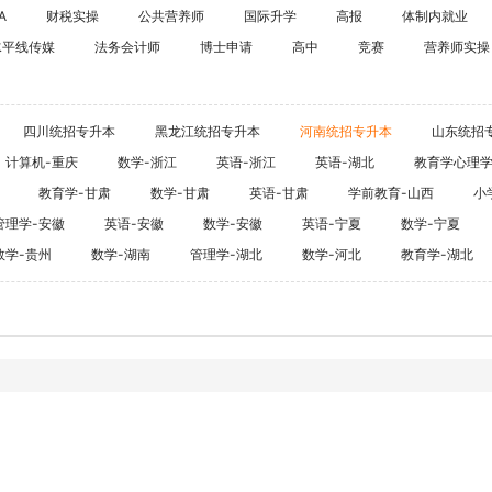
海外留学
A
财税实操
公共营养师
国际升学
高报
体制内就业
CPA
水平线传媒
法务会计师
博士申请
高中
竞赛
雅思
营养师实操
ACCA
托福
CFA
GRE
四川统招专升本
黑龙江统招专升本
河南统招专升本
山东统招
税务师
GMAT
计算机-重庆
数学-浙江
英语-浙江
英语-湖北
教育学心理
日语
教育学-甘肃
数学-甘肃
英语-甘肃
学前教育-山西
小
假
韩语
管理学-安徽
英语-安徽
数学-安徽
英语-宁夏
数学-宁夏
数学-贵州
数学-湖南
管理学-湖北
数学-河北
教育学-湖北
法语
德语
实用英语