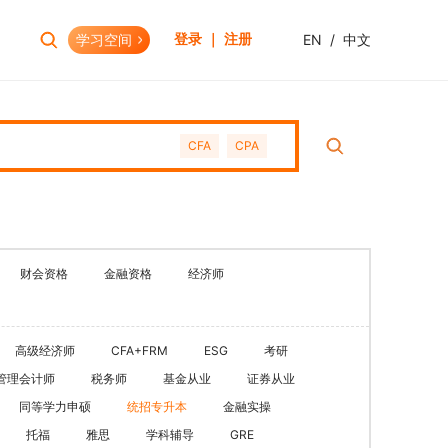
学习空间
EN
/
中文
登录 ｜ 注册
报考助手
财会资格
CFA
CPA
考试日历
初级会计职称
报考查询
中级会计职称
报名模拟
HOT
高级会计职称
考试资讯
CPA(注册会计师)
HOT
财会资格
金融资格
经济师
CMA(注册管理会计师)
EW
USCPA
高级经济师
CFA+FRM
ESG
考研
HKICPA
管理会计师
税务师
基金从业
证券从业
税务师
同等学力申硕
统招专升本
金融实操
管理会计师
托福
雅思
学科辅导
GRE