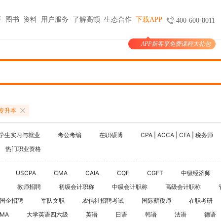
库
图书
资料
用户服务
了解高顿
生态合作
下载APP
400-600-8011
APP新客享免费课程大礼包
图书
服务
官方商城
考试报名
大学生实习与就业
考公考编
支付
天猫旗舰店
ACCA机考预约
HOT
小马学长
公务员
HOT
验证
京东旗舰店
CMA代报名
HOT
大学生陪跑
事业单位
购课
USCPA代报名
专升本
线上实训
银行考试招聘
支付
CQF报名指导
国企招聘
学生实习与就业
考公考编
在职硕博
CPA | ACCA | CFA | 税务师
国际课程
制度
体制内就业
热门职业资格
N
卡指南
紫藤国际
NEW
军队文职
学习课程
USCPA
CMA
CAIA
CQF
CGFT
中级经济师
国际竞赛
教师招聘
教师招聘
初级会计职称
中级会计职称
高级会计职称
国际学校备考
国企招聘
军队文职
农信社招聘考试
国际薪税师
留学语培
在职考研
IMA
大学英语四六级
英语
日语
韩语
法语
德语
CPA | ACCA | CFA | 税务师