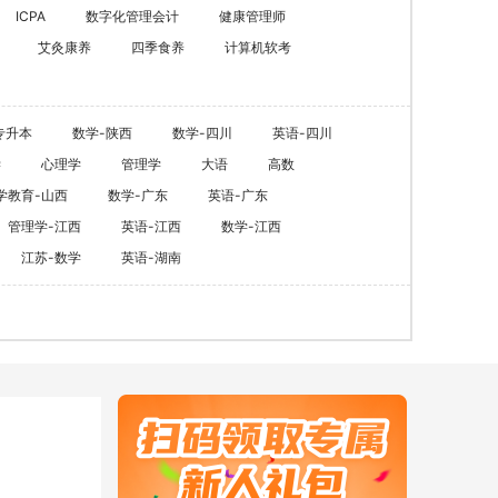
ACCA
HOT
ICPA
数字化管理会计
健康管理师
艾灸康养
四季食养
计算机软考
数字化管理会计
ICPA
财税实操
专升本
数学-陕西
数学-四川
英语-四川
学
心理学
管理学
大语
高数
在职硕博
学教育-山西
数学-广东
英语-广东
在职考研
管理学-江西
英语-江西
数学-江西
江苏-数学
英语-湖南
博士申请
同等学力申硕