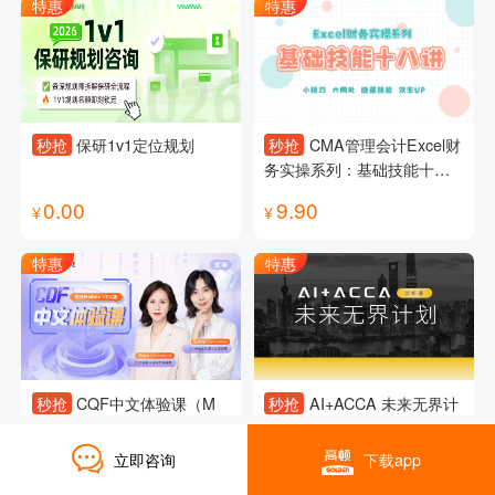
特惠
特惠
秒抢
保研1v1定位规划
秒抢
CMA管理会计Excel财
务实操系列：基础技能十八
讲
0.00
9.90
¥
¥
特惠
特惠
秒抢
CQF中文体验课（M
秒抢
AI+ACCA 未来无界计
1）
划试听课
立即咨询
下载app
0.10
0.00
¥
¥