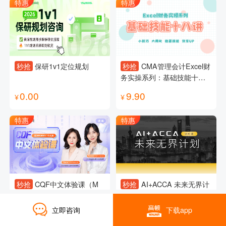
特惠
特惠
秒抢
保研1v1定位规划
秒抢
CMA管理会计Excel财
务实操系列：基础技能十八
讲
0.00
9.90
¥
¥
特惠
特惠
秒抢
CQF中文体验课（M
秒抢
AI+ACCA 未来无界计
1）
划试听课
立即咨询
下载app
0.10
0.00
¥
¥