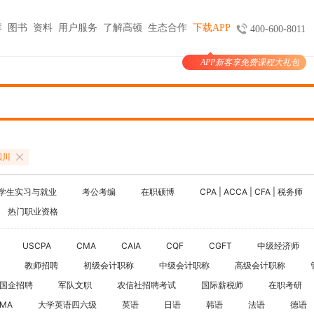
库
图书
资料
用户服务
了解高顿
生态合作
下载APP
400-600-8011
APP新客享免费课程大礼包
图书
服务
官方商城
考试报名
大学生实习与就业
考公考编
支付
天猫旗舰店
ACCA机考预约
HOT
小马学长
公务员
HOT
验证
京东旗舰店
CMA代报名
HOT
大学生陪跑
事业单位
购课
USCPA代报名
四川
线上实训
银行考试招聘
支付
CQF报名指导
国企招聘
学生实习与就业
考公考编
在职硕博
CPA | ACCA | CFA | 税务师
国际课程
制度
体制内就业
热门职业资格
N
卡指南
紫藤国际
NEW
军队文职
学习课程
USCPA
CMA
CAIA
CQF
CGFT
中级经济师
国际竞赛
教师招聘
教师招聘
初级会计职称
中级会计职称
高级会计职称
国际学校备考
国企招聘
军队文职
农信社招聘考试
国际薪税师
留学语培
在职考研
IMA
大学英语四六级
英语
日语
韩语
法语
德语
CPA | ACCA | CFA | 税务师