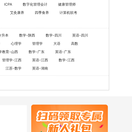
ACCA
HOT
ICPA
数字化管理会计
健康管理师
艾灸康养
四季食养
计算机软考
数字化管理会计
ICPA
财税实操
专升本
数学-陕西
数学-四川
英语-四川
学
心理学
管理学
大语
高数
在职硕博
学教育-山西
数学-广东
英语-广东
在职考研
管理学-江西
英语-江西
数学-江西
江苏-数学
英语-湖南
博士申请
同等学力申硕