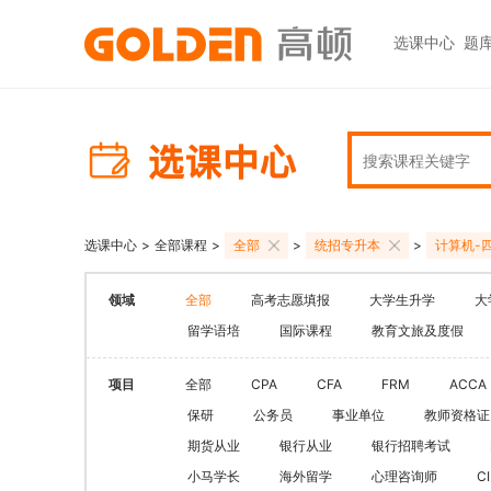
选课中心
题
热门图书
报考指南
热门
快捷
高考志愿填报
大学生升学
初级职称
ACCA
ACCA
快捷
高报
考研
HOT
中级职称
CPA
CMA
员工
学科辅导
金融资格
CPA（注册会计师）
CFA
CFA
如何
HOT
选课中心
>
全部课程
>
全部
>
统招专升本
>
计算机-
统招专升本
税务师
CMA
FRM
网上
基金从业
大学英语四六级
领域
全部
高考志愿填报
大学生升学
大
中级经济师
FRM
发票
HOT
证券从业
保研
留学语培
国际课程
教育文旅及度假
HOT
证券基金
CQF
学习
银行从业
热门职业资格
实践与管理
USCPA
如何
项目
全部
CPA
CFA
FRM
ACCA
期货从业
考研
保研
公务员
事业单位
教师资格证
FRM
公共营养师
HOT
HOT
期货从业
银行从业
银行招聘考试
会计职称
CFA+FRM
心理咨询师
小马学长
海外留学
心理咨询师
C
更多>>