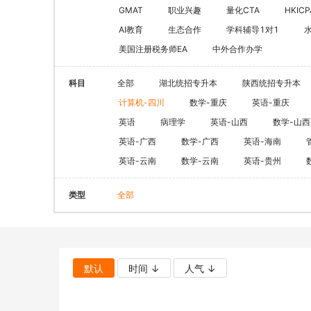
CQF(国际量化金融证书)
健康管理师
GMAT
职业兴趣
量化CTA
HKICP
CGFT（特许全球金融科技师）
AI教育
生态合作
学科辅导1对1
社会工作师
美国注册税务师EA
中外合作办学
CAIA(特许另类投资分析师）
国际薪税师
ESG
职业兴趣
科目
全部
湖北统招专升本
陕西统招专升本
量化CTA
AI教育
计算机-四川
数学-重庆
英语-重庆
金融实操
英语
病理学
英语-山西
数学-山西
教育文旅及度
CFA
HOT
英语-广西
数学-广西
英语-海南
英语-云南
数学-云南
英语-贵州
海外研游学
经济师
景点门票
类型
全部
中级经济师
青少年独立营
HOT
高级经济师
默认
时间 ↓
人气 ↓