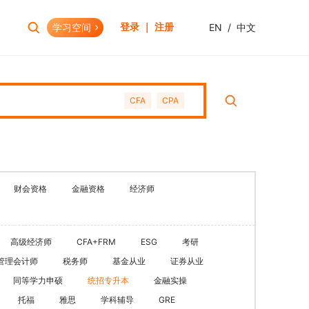
学习空间
EN
/
中文
登录 ｜ 注册
报考助手
财会资格
CFA
CPA
考试日历
初级会计职称
报考查询
中级会计职称
报名模拟
HOT
高级会计职称
考试资讯
CPA(注册会计师)
HOT
财会资格
金融资格
经济师
CMA(注册管理会计师)
EW
USCPA
高级经济师
CFA+FRM
ESG
考研
HKICPA
管理会计师
税务师
基金从业
证券从业
税务师
同等学力申硕
统招专升本
金融实操
管理会计师
托福
雅思
学科辅导
GRE