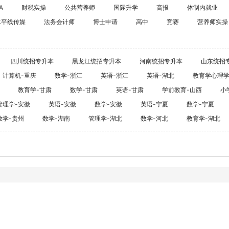
海外留学
A
财税实操
公共营养师
国际升学
高报
体制内就业
CPA
水平线传媒
法务会计师
博士申请
高中
竞赛
雅思
营养师实操
ACCA
托福
CFA
GRE
四川统招专升本
黑龙江统招专升本
河南统招专升本
山东统招
税务师
GMAT
计算机-重庆
数学-浙江
英语-浙江
英语-湖北
教育学心理
日语
教育学-甘肃
数学-甘肃
英语-甘肃
学前教育-山西
小
假
韩语
管理学-安徽
英语-安徽
数学-安徽
英语-宁夏
数学-宁夏
数学-贵州
数学-湖南
管理学-湖北
数学-河北
教育学-湖北
法语
德语
实用英语