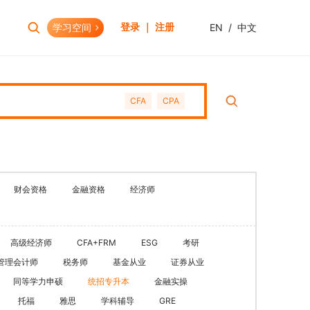
学习空间
EN
/
中文
登录 ｜ 注册
报考助手
财会资格
CFA
CPA
考试日历
初级会计职称
报考查询
中级会计职称
报名模拟
HOT
高级会计职称
考试资讯
CPA(注册会计师)
HOT
财会资格
金融资格
经济师
CMA(注册管理会计师)
EW
USCPA
高级经济师
CFA+FRM
ESG
考研
HKICPA
管理会计师
税务师
基金从业
证券从业
税务师
同等学力申硕
统招专升本
金融实操
管理会计师
托福
雅思
学科辅导
GRE