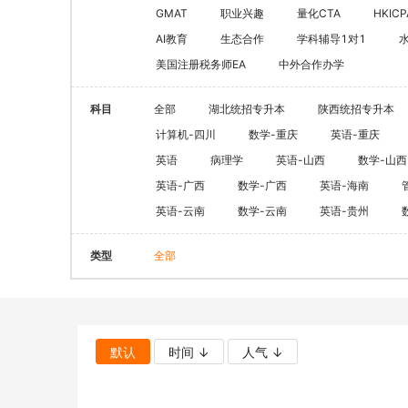
CQF(国际量化金融证书)
健康管理师
GMAT
职业兴趣
量化CTA
HKICP
CGFT（特许全球金融科技师）
AI教育
生态合作
学科辅导1对1
社会工作师
美国注册税务师EA
中外合作办学
CAIA(特许另类投资分析师）
国际薪税师
ESG
职业兴趣
科目
全部
湖北统招专升本
陕西统招专升本
量化CTA
AI教育
计算机-四川
数学-重庆
英语-重庆
金融实操
英语
病理学
英语-山西
数学-山西
教育文旅及度
CFA
HOT
英语-广西
数学-广西
英语-海南
英语-云南
数学-云南
英语-贵州
海外研游学
经济师
景点门票
类型
全部
中级经济师
青少年独立营
HOT
高级经济师
默认
时间 ↓
人气 ↓