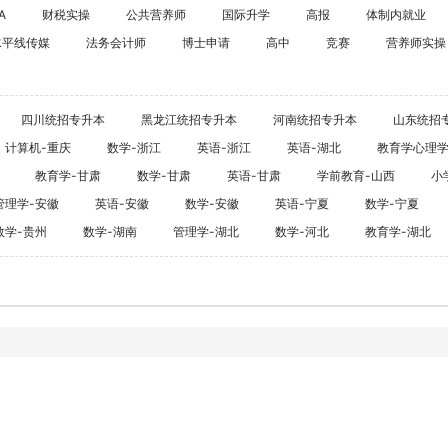
海外留学
A
财税实操
公共营养师
国际升学
高报
体制内就业
CPA
水平线传媒
法务会计师
博士申请
高中
竞赛
雅思
营养师实操
ACCA
托福
CFA
GRE
四川统招专升本
黑龙江统招专升本
河南统招专升本
山东统招
税务师
GMAT
计算机-重庆
数学-浙江
英语-浙江
英语-湖北
教育学心理
日语
教育学-甘肃
数学-甘肃
英语-甘肃
学前教育-山西
小
假
韩语
管理学-安徽
英语-安徽
数学-安徽
英语-宁夏
数学-宁夏
数学-贵州
数学-湖南
管理学-湖北
数学-河北
教育学-湖北
法语
德语
实用英语