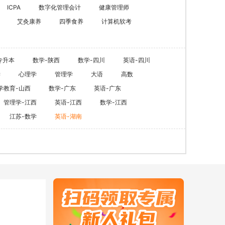
ACCA
HOT
ICPA
数字化管理会计
健康管理师
艾灸康养
四季食养
计算机软考
数字化管理会计
ICPA
财税实操
专升本
数学-陕西
数学-四川
英语-四川
学
心理学
管理学
大语
高数
在职硕博
学教育-山西
数学-广东
英语-广东
在职考研
管理学-江西
英语-江西
数学-江西
江苏-数学
英语-湖南
博士申请
同等学力申硕