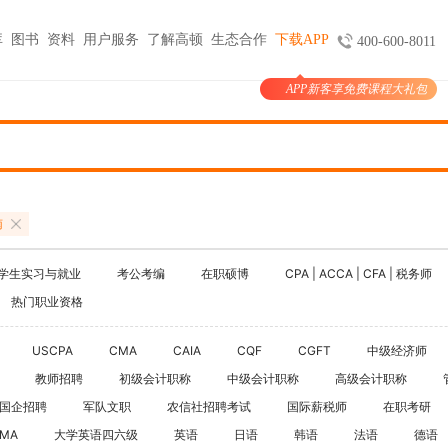
库
图书
资料
用户服务
了解高顿
生态合作
下载APP
400-600-8011
APP新客享免费课程大礼包
图书
服务
官方商城
考试报名
大学生实习与就业
考公考编
支付
天猫旗舰店
ACCA机考预约
HOT
小马学长
公务员
HOT
验证
京东旗舰店
CMA代报名
HOT
大学生陪跑
事业单位
购课
USCPA代报名
南
线上实训
银行考试招聘
支付
CQF报名指导
国企招聘
学生实习与就业
考公考编
在职硕博
CPA | ACCA | CFA | 税务师
国际课程
制度
体制内就业
热门职业资格
N
卡指南
紫藤国际
NEW
军队文职
学习课程
USCPA
CMA
CAIA
CQF
CGFT
中级经济师
国际竞赛
教师招聘
教师招聘
初级会计职称
中级会计职称
高级会计职称
国际学校备考
国企招聘
军队文职
农信社招聘考试
国际薪税师
留学语培
在职考研
IMA
大学英语四六级
英语
日语
韩语
法语
德语
CPA | ACCA | CFA | 税务师