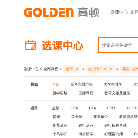
选课中心
题
热门图书
报考指南
热门
快捷
高考志愿填报
大学生升学
初级职称
ACCA
ACCA
快捷
高报
考研
HOT
中级职称
CPA
CMA
员工
学科辅导
金融资格
CPA（注册会计师）
CFA
CFA
如何
HOT
选课中心
>
全部课程
>
全部
>
统招专升本
>
英语-湖
统招专升本
税务师
CMA
FRM
网上
基金从业
大学英语四六级
领域
全部
高考志愿填报
大学生升学
大
中级经济师
FRM
发票
HOT
证券从业
保研
留学语培
国际课程
教育文旅及度假
HOT
证券基金
CQF
学习
银行从业
热门职业资格
实践与管理
USCPA
如何
项目
全部
CPA
CFA
FRM
ACCA
期货从业
考研
保研
公务员
事业单位
教师资格证
FRM
公共营养师
HOT
HOT
期货从业
银行从业
银行招聘考试
会计职称
CFA+FRM
心理咨询师
小马学长
海外留学
心理咨询师
C
更多>>