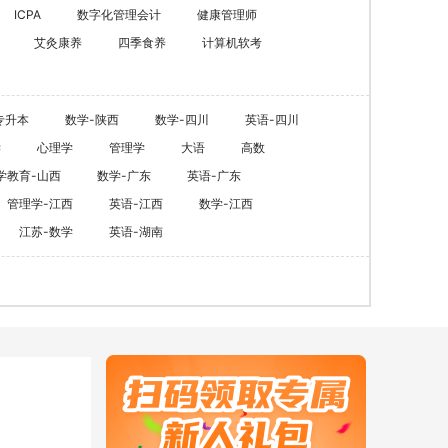
ACCA
HOT
ICPA
数字化管理会计
健康管理师
艾灸康养
四季食养
计算机软考
数字化管理会计
ICPA
财税实操
专升本
数学-陕西
数学-四川
英语-四川
学
心理学
管理学
大语
高数
在职硕博
学教育-山西
数学-广东
英语-广东
在职考研
管理学-江西
英语-江西
数学-江西
江苏-数学
英语-湖南
博士申请
同等学力申硕