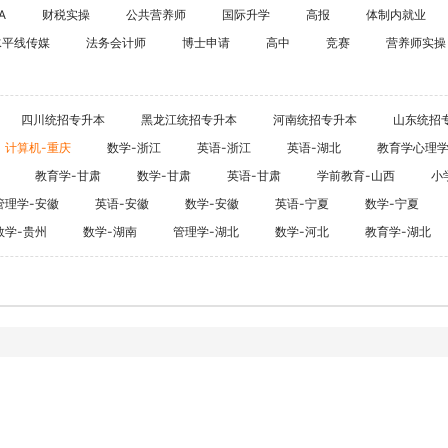
海外留学
A
财税实操
公共营养师
国际升学
高报
体制内就业
CPA
水平线传媒
法务会计师
博士申请
高中
竞赛
雅思
营养师实操
ACCA
托福
CFA
GRE
四川统招专升本
黑龙江统招专升本
河南统招专升本
山东统招
税务师
GMAT
计算机-重庆
数学-浙江
英语-浙江
英语-湖北
教育学心理
日语
教育学-甘肃
数学-甘肃
英语-甘肃
学前教育-山西
小
假
韩语
管理学-安徽
英语-安徽
数学-安徽
英语-宁夏
数学-宁夏
数学-贵州
数学-湖南
管理学-湖北
数学-河北
教育学-湖北
法语
德语
实用英语