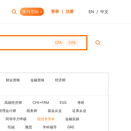
学习空间
EN
/
中文
登录 ｜ 注册
报考助手
财会资格
CFA
CPA
考试日历
初级会计职称
报考查询
中级会计职称
报名模拟
HOT
高级会计职称
考试资讯
CPA(注册会计师)
HOT
财会资格
金融资格
经济师
CMA(注册管理会计师)
EW
USCPA
高级经济师
CFA+FRM
ESG
考研
HKICPA
管理会计师
税务师
基金从业
证券从业
税务师
同等学力申硕
统招专升本
金融实操
管理会计师
托福
雅思
学科辅导
GRE