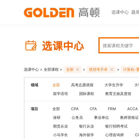
选课中心
题
热门图书
报考指南
热门
快捷
高考志愿填报
大学生升学
初级职称
ACCA
ACCA
快捷
高报
考研
HOT
中级职称
CPA
CMA
员工
学科辅导
金融资格
CPA（注册会计师）
CFA
CFA
如何
HOT
选课中心
>
全部课程
>
全部
>
统招专升本
>
计算机-
统招专升本
税务师
CMA
FRM
网上
基金从业
大学英语四六级
领域
全部
高考志愿填报
大学生升学
大
中级经济师
FRM
发票
HOT
证券从业
保研
留学语培
国际课程
教育文旅及度假
HOT
证券基金
CQF
学习
银行从业
热门职业资格
实践与管理
USCPA
如何
项目
全部
CPA
CFA
FRM
ACCA
期货从业
考研
保研
公务员
事业单位
教师资格证
FRM
公共营养师
HOT
HOT
期货从业
银行从业
银行招聘考试
会计职称
CFA+FRM
心理咨询师
小马学长
海外留学
心理咨询师
C
更多>>