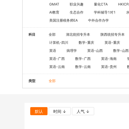
CQF(国际量化金融证书)
健康管理师
GMAT
职业兴趣
量化CTA
HKICP
CGFT（特许全球金融科技师）
AI教育
生态合作
学科辅导1对1
社会工作师
美国注册税务师EA
中外合作办学
CAIA(特许另类投资分析师）
国际薪税师
ESG
职业兴趣
科目
全部
湖北统招专升本
陕西统招专升本
量化CTA
AI教育
计算机-四川
数学-重庆
英语-重庆
金融实操
英语
病理学
英语-山西
数学-山西
教育文旅及度
CFA
HOT
英语-广西
数学-广西
英语-海南
英语-云南
数学-云南
英语-贵州
海外研游学
经济师
景点门票
类型
全部
中级经济师
青少年独立营
HOT
高级经济师
默认
时间 ↓
人气 ↓