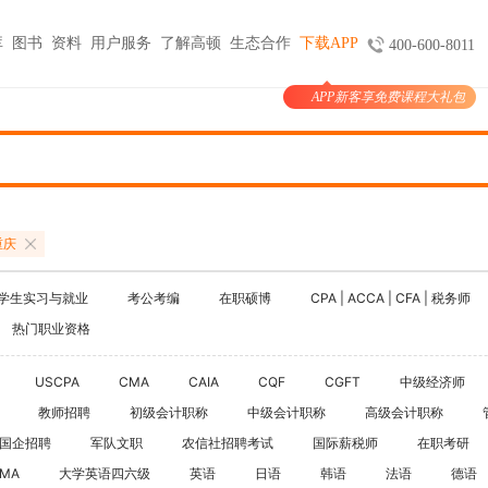
库
图书
资料
用户服务
了解高顿
生态合作
下载APP
400-600-8011
APP新客享免费课程大礼包
图书
服务
官方商城
考试报名
大学生实习与就业
考公考编
支付
天猫旗舰店
ACCA机考预约
HOT
小马学长
公务员
HOT
验证
京东旗舰店
CMA代报名
HOT
大学生陪跑
事业单位
购课
USCPA代报名
重庆
线上实训
银行考试招聘
支付
CQF报名指导
国企招聘
学生实习与就业
考公考编
在职硕博
CPA | ACCA | CFA | 税务师
国际课程
制度
体制内就业
热门职业资格
N
卡指南
紫藤国际
NEW
军队文职
学习课程
USCPA
CMA
CAIA
CQF
CGFT
中级经济师
国际竞赛
教师招聘
教师招聘
初级会计职称
中级会计职称
高级会计职称
国际学校备考
国企招聘
军队文职
农信社招聘考试
国际薪税师
留学语培
在职考研
IMA
大学英语四六级
英语
日语
韩语
法语
德语
CPA | ACCA | CFA | 税务师